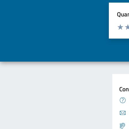
Quan
Valuta d
Valuta
Va
Con