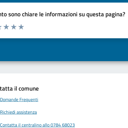
to sono chiare le informazioni su questa pagina?
a 1 a 5 stelle la pagina
 una stella su 5
luta 2 stelle su 5
Valuta 3 stelle su 5
Valuta 4 stelle su 5
Valuta 5 stelle su 5
tatta il comune
Domande Frequenti
Richiedi assistenza
Contatta il centralino allo 0784 68023