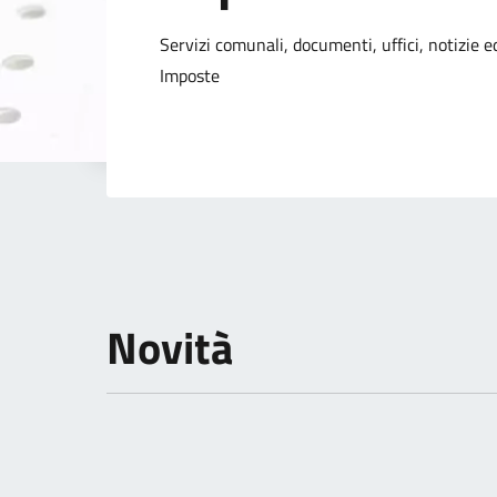
Dettagli della not
Servizi comunali, documenti, uffici, notizie ed
Imposte
Novità