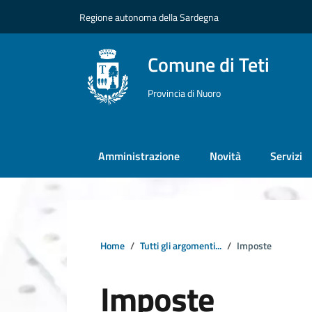
Vai ai contenuti
Vai al footer
Regione autonoma della Sardegna
Comune di Teti
Provincia di Nuoro
Amministrazione
Novità
Servizi
Home
Tutti gli argomenti...
Imposte
Imposte