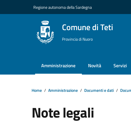
Vai ai contenuti
Vai al footer
Regione autonoma della Sardegna
Comune di Teti
Provincia di Nuoro
Amministrazione
Novità
Servizi
Home
Amministrazione
Documenti e dati
Docume
Note legali
Dettagli della notizi