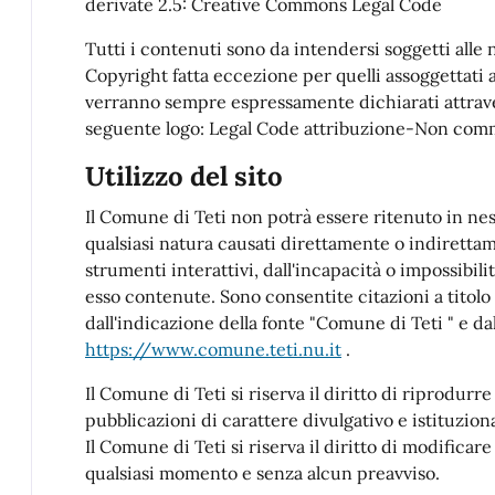
derivate 2.5: Creative Commons Legal Code
Tutti i contenuti sono da intendersi soggetti alle n
Copyright fatta eccezione per quelli assoggettati 
verranno sempre espressamente dichiarati attrave
seguente logo: Legal Code attribuzione-Non comme
Utilizzo del sito
Il Comune di Teti non potrà essere ritenuto in ne
qualsiasi natura causati direttamente o indirettamen
strumenti interattivi, dall'incapacità o impossibilit
esso contenute. Sono consentite citazioni a tito
dall'indicazione della fonte "Comune di Teti " e dal
https://www.comune.teti.nu.it
.
Il Comune di Teti si riserva il diritto di riprodurre
pubblicazioni di carattere divulgativo e istituziona
Il Comune di Teti si riserva il diritto di modificare 
qualsiasi momento e senza alcun preavviso.