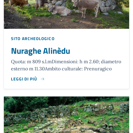
SITO ARCHEOLOGICO
Nuraghe Alinèdu
Quota: m 809 s.l.mDimensioni: h m 2.60; diametro
esterno m 11.30Ambito culturale: Prenuragico
LEGGI DI PIÙ
QUOTA: M 809 S.L.M
DIMENSIONI: H M 2.60; DIAMETRO ESTERNO M 11.3
AMBITO CULTURALE: PRENURAGICO