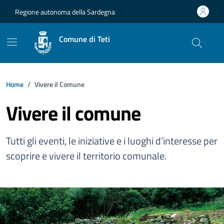
Vai ai contenuti
Vai al footer
Regione autonoma della Sardegna
Comune di Teti
Home
Vivere il Comune
Vivere il comune
Tutti gli eventi, le iniziative e i luoghi d’interesse per
scoprire e vivere il territorio comunale.