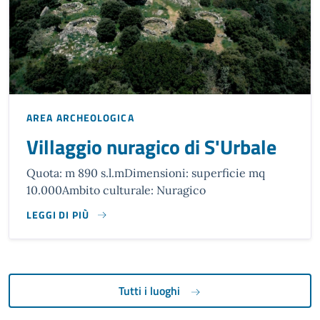
AREA ARCHEOLOGICA
Villaggio nuragico di S'Urbale
Quota: m 890 s.l.mDimensioni: superficie mq
10.000Ambito culturale: Nuragico
LEGGI DI PIÙ
QUOTA: M 890 S.L.M
DIMENSIONI: SUPERFICIE MQ 10.000
AMBITO CULTURALE: NURAGICO
Tutti i luoghi