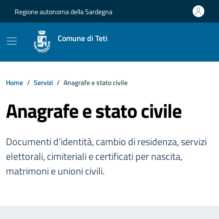
Vai ai contenuti
Vai al footer
Regione autonoma della Sardegna
Comune di Teti
Home
Servizi
Anagrafe e stato civile
Anagrafe e stato civile
Documenti d’identità, cambio di residenza, servizi
elettorali, cimiteriali e certificati per nascita,
matrimoni e unioni civili.