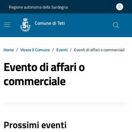
Vai ai contenuti
Vai al footer
Regione autonoma della Sardegna
Comune di Teti
Home
Vivere il Comune
Eventi
Eventi di affari o commerciali
Evento di affari o
commerciale
Prossimi eventi