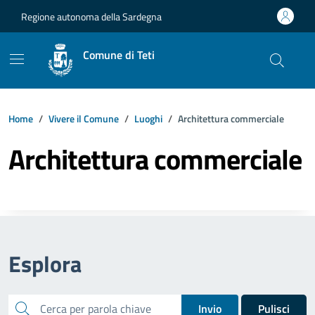
Vai ai contenuti
Vai al footer
Regione autonoma della Sardegna
Comune di Teti
Home
Vivere il Comune
Luoghi
Architettura commerciale
Architettura commerciale
Esplora
cerca
Invio
Pulisci