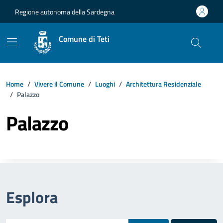
Vai ai contenuti
Vai al footer
Regione autonoma della Sardegna
Comune di Teti
Home
Vivere il Comune
Luoghi
Architettura Residenziale
Palazzo
Palazzo
Esplora