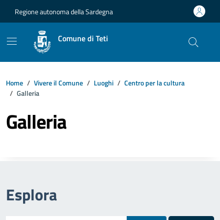
Vai ai contenuti
Vai al footer
Regione autonoma della Sardegna
Comune di Teti
Home
Vivere il Comune
Luoghi
Centro per la cultura
Galleria
Galleria
Esplora