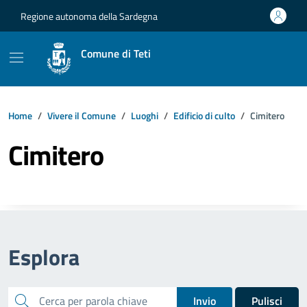
Vai ai contenuti
Vai al footer
Regione autonoma della Sardegna
Comune di Teti
Home
Vivere il Comune
Luoghi
Edificio di culto
Cimitero
Cimitero
Esplora
cerca
Invio
Pulisci