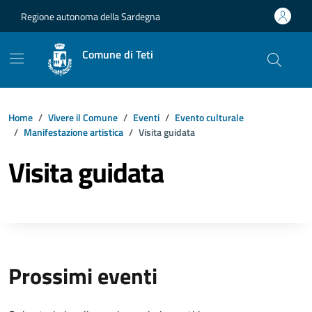
Vai ai contenuti
Vai al footer
Regione autonoma della Sardegna
Comune di Teti
Home
Vivere il Comune
Eventi
Evento culturale
Manifestazione artistica
Visita guidata
Visita guidata
Prossimi eventi